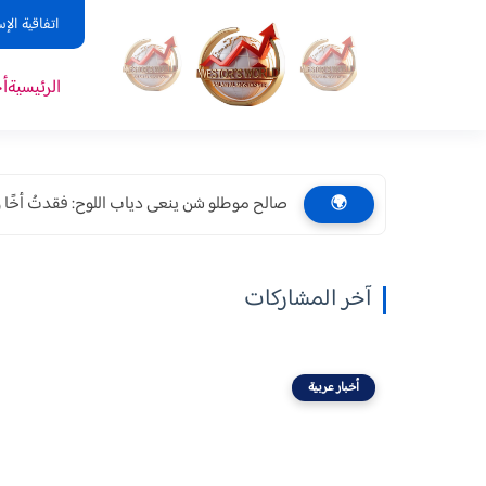
اتفاقية الإ
الرئيسية
أ
صالح موطلو شن ينعى دياب اللوح: فقدتُ أخًا وصديق
🌍
آخر المشاركات
أخبار عربية