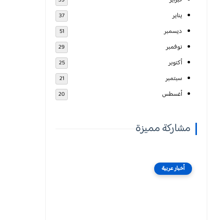
فبراير
39
يناير
37
ديسمبر
51
نوفمبر
29
أكتوبر
25
سبتمبر
21
أغسطس
20
مشاركة مميزة
أخبار عربية