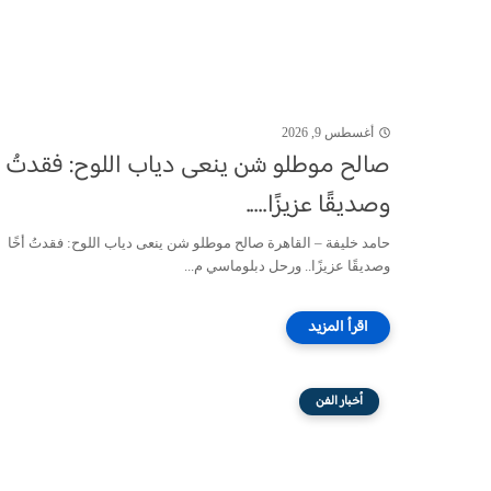
أغسطس 9, 2026
صالح موطلو شن ينعى دياب اللوح: فقدتُ أخ
وصديقًا عزيزًا.....
حامد خليفة – القاهرة صالح موطلو شن ينعى دياب اللوح: فقدتُ أخًا
وصديقًا عزيزًا.. ورحل دبلوماسي م...
أخبار الفن