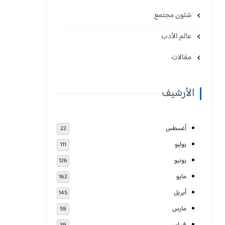
شئون مجتمع
عالم الأدب
مقالات
الأرشيف
أغسطس
22
يوليو
111
يونيو
126
مايو
162
أبريل
145
مارس
59